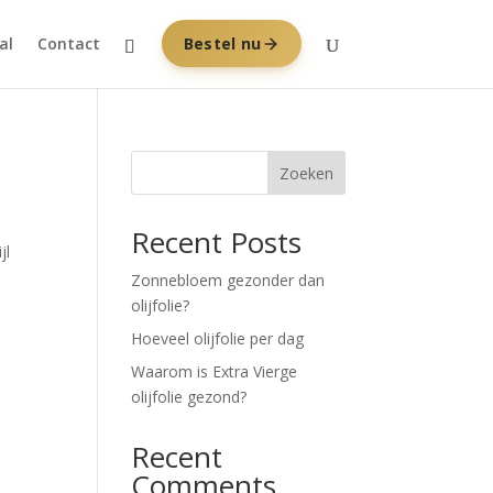
al
Contact
Bestel nu
Zoeken
Recent Posts
jl
Zonnebloem gezonder dan
olijfolie?
Hoeveel olijfolie per dag
Waarom is Extra Vierge
olijfolie gezond?
Recent
Comments