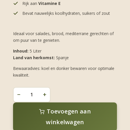
Rijk aan
Vitamine E
Bevat nauwelijks koolhydraten, suikers of zout
Ideaal voor salades, brood, mediterrane gerechten of
om puur van te genieten.
Inhoud:
5 Liter
Land van herkomst:
Spanje
Bewaaradvies: koel en donker bewaren voor optimale
kwaliteit.
−
+
5
Liter
Toevoegen aan
-
Natuurlijke
winkelwagen
olijfolie