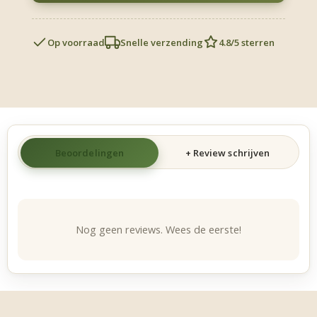
aantal
Op voorraad
Snelle verzending
4.8/5 sterren
Beoordelingen
+ Review schrijven
Nog geen reviews. Wees de eerste!