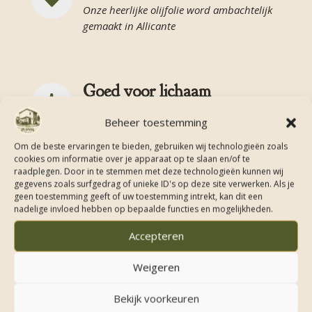
Onze heerlijke olijfolie word ambachtelijk
gemaakt in Allicante
Goed voor lichaam

Puur natuur. Geen toevoegingen. Echte
Beheer toestemming
olijfolie
Om de beste ervaringen te bieden, gebruiken wij technologieën zoals
cookies om informatie over je apparaat op te slaan en/of te
raadplegen. Door in te stemmen met deze technologieën kunnen wij
gegevens zoals surfgedrag of unieke ID's op deze site verwerken. Als je
Mensen samen brengen
geen toestemming geeft of uw toestemming intrekt, kan dit een

nadelige invloed hebben op bepaalde functies en mogelijkheden.
Deel de heerlijke smaak en ervaring met je
Accepteren
familie en vrienden
Weigeren
Bekijk voorkeuren