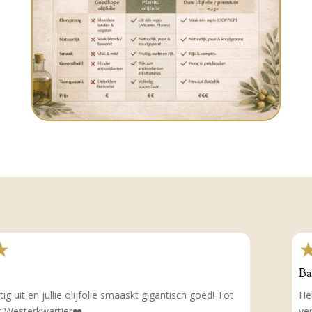
★★★★
Bart
ie olijfolie smaaskt gigantisch goed! Tot
Heb het even verg
ier❤️
verschilt in smaa