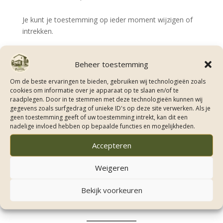
Je kunt je toestemming op ieder moment wijzigen of
intrekken.
5. Cookies beheren of
Beheer toestemming
verwijderen
Om de beste ervaringen te bieden, gebruiken wij technologieën zoals
Je kunt cookies altijd zelf verwijderen of blokkeren via
cookies om informatie over je apparaat op te slaan en/of te
raadplegen. Door in te stemmen met deze technologieën kunnen wij
de instellingen van je browser. Houd er rekening mee
gegevens zoals surfgedrag of unieke ID's op deze site verwerken. Als je
dat de website mogelijk niet optimaal werkt wanneer
geen toestemming geeft of uw toestemming intrekt, kan dit een
cookies zijn uitgeschakeld.
nadelige invloed hebben op bepaalde functies en mogelijkheden.
Handleidingen per browser:
Accepteren
Google Chrome
Weigeren
Safari
Firefox
Bekijk voorkeuren
Microsoft Edge